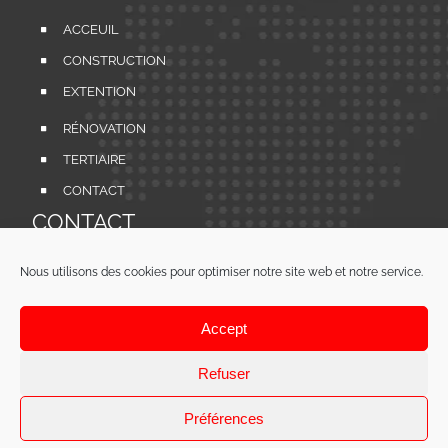
ACCEUIL
CONSTRUCTION
EXTENTION
RÉNOVATION
TERTIAIRE
CONTACT
CONTACT
Nous utilisons des cookies pour optimiser notre site web et notre service.
1A CITÉ DE KERHOLLO 22200 ST AGATHON
Tél:
02 96 45 01 86
Accept
Refuser
BATY C
|
MENTIONS LÉGALES
|
POLITIQUE DE CONFIDENTIALITÉ
|
PLAN DE SITE
Préférences