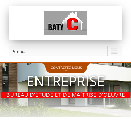
Passer
au
contenu
Aller à...
Une Question ?
ENTREPRISE
Contactez-nous.
02 96 45 01 86
BUREAU D'ÉTUDE ET DE MAÎTRISE D'OEUVRE
12 IMPASSE RUNANVITZ,
22970 PLOUMAGOAR
FORMULAIRE DE CONTACT